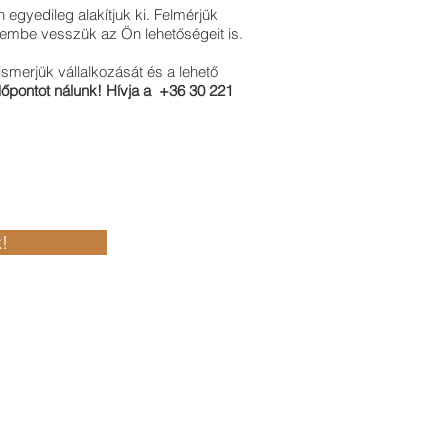
 egyedileg alakítjuk ki. Felmérjük
elembe vesszük az Ön lehetőségeit is.
smerjük vállalkozását és a lehető
dőpontot nálunk! Hívja a +36 30 221
!