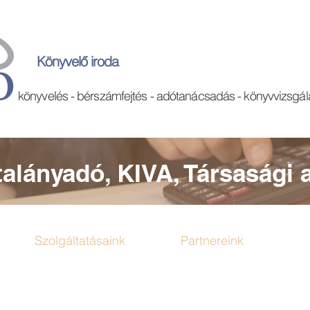
Könyvelő iroda
könyvelés - bérszámfejtés - adótanácsadás - könyvvizsgál
talányadó, KIVA, Társasági 
Szolgáltatásaink
Partnereink
D