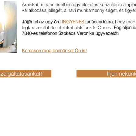
Árainkat minden esetben egy előzetes konzultáció alapján
vállalkozása jellegét, a havi munkamennyiséget, és figy
Jöjjön el az egy óra
INGYENES
tanácsadásra
, hogy megi
legkedvezőbb feltételeket alakítsuk ki Önnek!
Foglaljon i
7840-es telefonon Szokács Veronika ügyvezetőt.
Keressen meg bennünket Ön is!
zolgáltatásankat!
Írjon nekünk