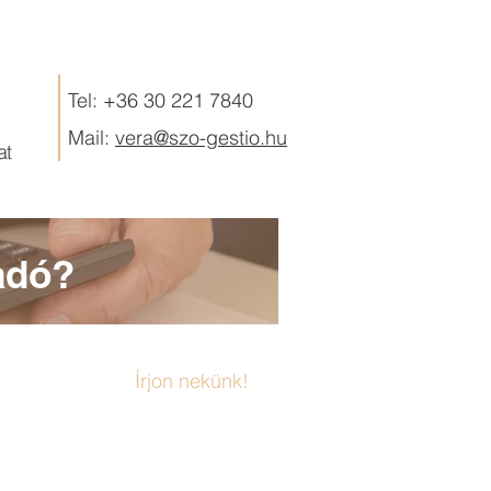
Tel: +36 30 221 7840
Mail:
vera@szo-gestio.hu
at
adó?
íjazás
Írjon nekünk!